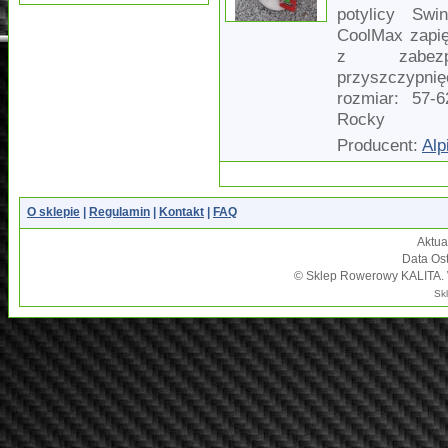
potylicy Swi
CoolMax zapię
z zabezpi
przyszczypnię
rozmiar: 57-
Rocky
Producent:
Alp
O sklepie
|
Regulamin
|
Kontakt
|
FAQ
Aktua
Data Ost
© Sklep Rowerowy KALITA. W
Sk