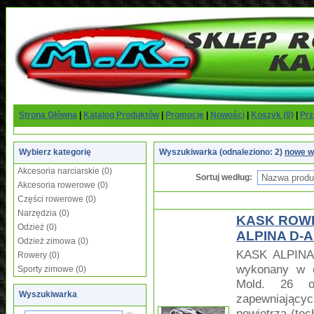
Strona Główna
|
Katalog Produktów
|
Promocje
|
Nowości
|
Koszyk (0)
|
Prz
Wybierz kategorię
Wyszukiwarka (odnaleziono: 2)
nowe w
Akcesoria narciarskie (0)
Sortuj według:
Akcesoria rowerowe (0)
Części rowerowe (0)
Narzędzia (0)
KASK ROW
Odzież (0)
ALPINA D-A
Odzież zimowa (0)
KASK ALPINA
Rowery (0)
wykonany w c
Sporty zimowe (0)
Mold. 26 ot
Wyszukiwarka
zapewniającyc
powietrza (tec