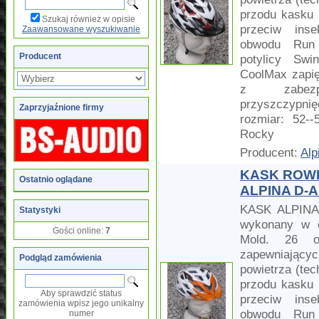
przodu kasku 
Szukaj również w opisie
przeciw inse
Zaawansowane wyszukiwanie
obwodu Run 
Producent
potylicy Swi
CoolMax zapię
z zabezpi
przyszczypnię
Zaprzyjaźnione firmy
rozmiar: 52-
Rocky
Producent:
Alp
KASK ROW
Ostatnio oglądane
ALPINA D-A
KASK ALPINA
Statystyki
wykonany w c
Gości online:
7
Mold. 26 ot
zapewniającyc
Podgląd zamówienia
powietrza (tec
przodu kasku 
Aby sprawdzić status
przeciw inse
zamówienia wpisz jego unikalny
obwodu Run 
numer